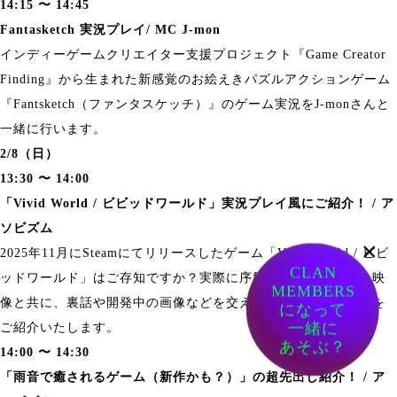
14:15 〜 14:45
Fantasketch 実況プレイ/ MC J-mon
インディーゲームクリエイター支援プロジェクト『Game Creator
Finding』から生まれた新感覚のお絵えきパズルアクションゲーム
『Fantsketch（ファンタスケッチ）』のゲーム実況をJ-monさんと
一緒に行います。
2/8（日）
13:30 〜 14:00
「Vivid World / ビビッドワールド」実況プレイ風にご紹介！ / ア
ソビズム
×
2025年11月にSteamにてリリースしたゲーム「Vivid World / ビビ
CLAN
ッドワールド」はご存知ですか？実際に序盤をプレイしている映
MEMBERS
像と共に、裏話や開発中の画像などを交えつつ、ゲームの魅力を
になって
一緒に
ご紹介いたします。
あそぶ？
14:00 〜 14:30
「雨音で癒されるゲーム（新作かも？）」の超先出し紹介！ / ア