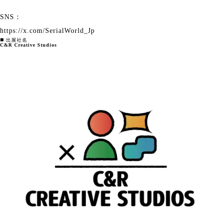
SNS：
https://x.com/SerialWorld_Jp
◼️ 出展社名
C&R Creative Studios