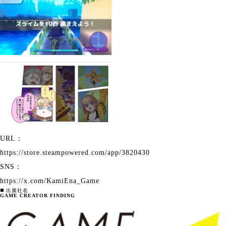
URL：
https://store.steampowered.com/app/3820430
SNS：
https://x.com/KamiEna_Game
◼️ 出展社名
GAME CREATOR FINDING