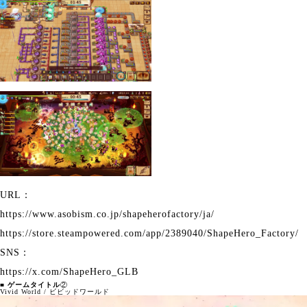
URL：
https://www.asobism.co.jp/shapeherofactory/ja/
https://store.steampowered.com/app/2389040/ShapeHero_Factory/
SNS：
https://x.com/ShapeHero_GLB
■ ゲームタイトル
②
Vivid World / ビビッドワールド