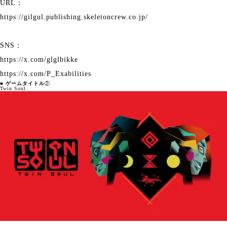
URL：
https://gilgul.publishing.skeletoncrew.co.jp/
SNS：
https://x.com/glglbikke
https://x.com/P_Exabilities
■ ゲームタイトル
②
Twin Soul