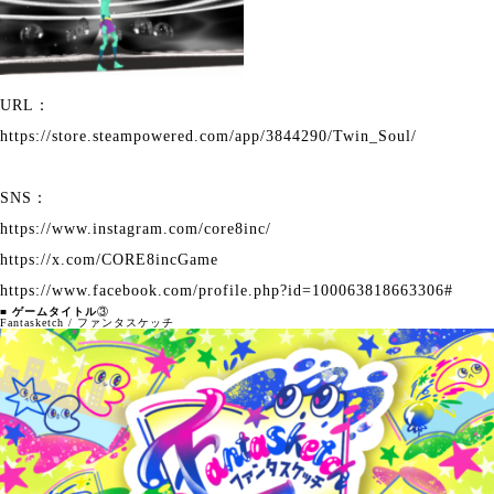
URL：
https://store.steampowered.com/app/3844290/Twin_Soul/
SNS：
https://www.instagram.com/core8inc/
https://x.com/CORE8incGame
https://www.facebook.com/profile.php?id=100063818663306#
■ ゲームタイトル
③
Fantasketch / ファンタスケッチ