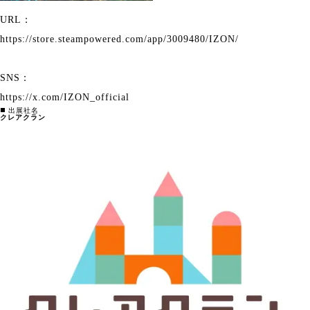
URL：
https://store.steampowered.com/app/3009480/IZON/
SNS：
https://x.com/IZON_official
◼️ 出展社名
クレアクラン