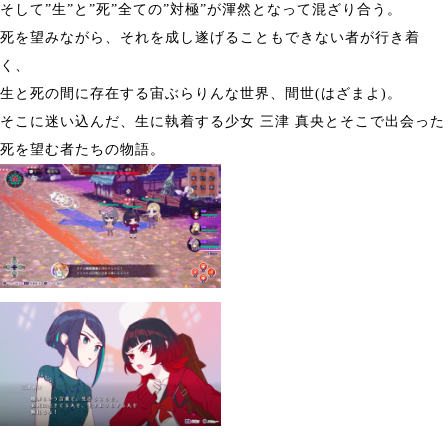
そして”生”と”死”全ての”対極”が渾然となって混ざり合う。
死を望みながら、それを成し遂げることもできない者が行き着
く、
生と死の間に存在する宙ぶらりんな世界、間世(はざまよ)。
そこに迷い込んだ、生に執着する少女 三津 真央とそこで出会った
死を望む者たちの物語。