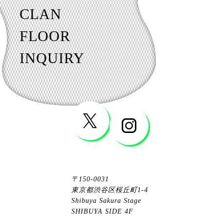
CLAN
FLOOR
INQUIRY
〒150-0031
東京都渋谷区桜丘町1-4
Shibuya Sakura Stage
SHIBUYA SIDE 4F