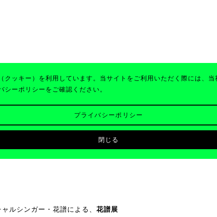
e（クッキー）を利用しています。当サイトをご利用いただく際には、当社
イバシーポリシーをご確認ください。
プライバシーポリシー
「花譜ノ新春桜祭」開
閉じる
のバーチャルシンガー・花譜による、
花譜展