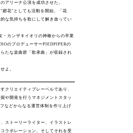
初のアリーナ公演を成功させた。
”廻花”としても活動を開始。「花
動的な気持ちを歌にして解き放ってい
。盟友・カンザキイオリの神椿からの卒業
IOのプロデューサーPIEDPIPERの
あらたな楽曲群「歌承曲」が収録され
撃せよ。
出すクリエイティブレーベルであり、
発掘や開発を行うマネジメントスタッ
タッフなどからなる運営体制を作り上げ
家、ストーリーライター、イラストレ
のコラボレーション、そしてそれを受