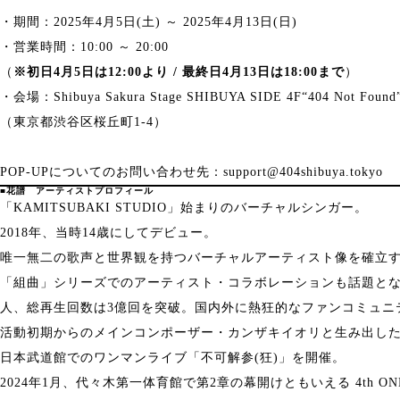
・期間：2025年4月5日(土) ～ 2025年4月13日(日)
・営業時間：10:00 ～ 20:00
（
※初日4月5日は12:00より / 最終日4月13日は18:00まで
）
・会場：Shibuya Sakura Stage SHIBUYA SIDE 4F“404 Not Found
（東京都渋谷区桜丘町1-4）
POP-UPについてのお問い合わせ先：support@404shibuya.tokyo
■花譜 アーティストプロフィール
「KAMITSUBAKI STUDIO」始まりのバーチャルシンガー。
2018年、当時14歳にしてデビュー。
唯一無二の歌声と世界観を持つバーチャルアーティスト像を確立
「組曲」シリーズでのアーティスト・コラボレーションも話題となり、
人、総再生回数は3億回を突破。国内外に熱狂的なファンコミュニ
活動初期からのメインコンポーザー・カンザキイオリと生み出した楽
日本武道館でのワンマンライブ「不可解参(狂)」を開催。
2024年1月、代々木第一体育館で第2章の幕開けともいえる 4th ON