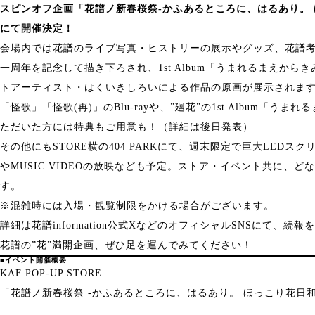
スピンオフ企画「花譜ノ新春桜祭-かふあるところに、はるあり。 ほっこ
にて開催決定！
会場内では花譜のライブ写真・ヒストリーの展示やグッズ、花譜
一周年を記念して描き下ろされ、1st Album「うまれるまえか
トアーティスト・はくいきしろいによる作品の原画が展示されま
「怪歌」「怪歌(再)」のBlu-rayや、”廻花”の1st Album「
ただいた方には特典もご用意も！（詳細は後日発表）
その他にもSTORE横の404 PARKにて、週末限定で巨大LED
やMUSIC VIDEOの放映なども予定。ストア・イベント共に、
す。
※混雑時には入場・観覧制限をかける場合がございます。
詳細は
花譜information公式X
などのオフィシャルSNSにて、続報
花譜の”花”満開企画、ぜひ足を運んでみてください！
■イベント開催概要
KAF POP-UP STORE
「花譜ノ新春桜祭 -かふあるところに、はるあり。 ほっこり花日和