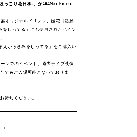
り花日和-」が404Not Found
考案オリジナルドリンク、廻花は活動
らきみをしってる」にも使用されたペイン
す。
うまれるまえからきみをしってる」をご購入い
スクリーンでのイベント、過去ライブ映像
どなたでもご入場可能となっておりま
をお待ちください。
-」