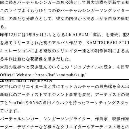
館に続きバーチャルシンガー単独公演として最大規模を更新する
このライブよりもうひとつの姿バーチャルシンガーソングライター
譜」の新たな分岐点として、彼女の内側から湧き上がる自身の衝
る。
昨年12月には1年9ヶ月ぶりとなる4th ALBUM「寓話」を発売
を経てリリースされた初のアルバム作品で、KAMITSUBAKI STUD
キュレーションによる複数のクリエイター達との制作体制による
る本作は新たな花譜像を描きだした。
未踏の世界へと突き進んでいくこの「ジュブナイルの続き」を目
Official Website：
https://kaf.kamitsubaki.jp/
■KAMITSUBAKI STUDIOについて
次世代のクリエイター達と共にネットカルチャーの最先端を産み
新時代のアーティストマネジメント事業を展開。アーティストの
フとYouTubeやSNSの運用ノウハウを持ったマーケティングス
ています。
バーチャルシンガー、シンガーソングライター、作曲家、映像作
ーター、デザイナーなど様々なクリエイターやアーティスト達と