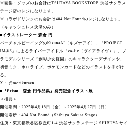
※画集・グッズのお会計はTSUTAYA BOOKSTORE 渋谷サクラス
テージ店のレジになります。
※コラボドリンクのお会計は404 Not Foundのレジになります。
（キャッシュレス決済のみ）
■イラストレーター 森倉 円
バーチャルビーイングのKizunaAI（キズナアイ）、『PROJECT
IM@S』によるライバーアイドル『vα-liv（ヴイアライヴ）』、プ
ラモデルシリーズ『創彩少女庭園』のキャラクターデザインや、
初音ミク、ホロライブ、ポケモンカードなどのイラストを手がけ
る。
X：
@morikuraen
■『Prism 森倉 円作品集』発売記念イラスト展
＜概要＞
開催期間：2025年4月18日（金）～2025年4月27日（日）
開催場所：404 Not Found（Shibuya Sakura Stage）
住所：東京都渋谷区桜丘町1-4 渋谷サクラステージ SHIBUYA サイ