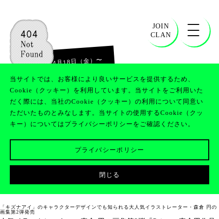
JOIN
CLAN
〜
2025年4月18日（金）
2025年4月27日（日）
当サイトでは、お客様により良いサービスを提供するため、
Cookie（クッキー）を利用しています。当サイトをご利用いた
だく際には、当社のCookie（クッキー）の利用について同意い
ただいたものとみなします。当サイトの使用するCookie（クッ
『Prism 森倉 円作品集』発売記念イ
キー）についてはプライバシーポリシーをご確認ください。
ラスト展開催!!
プライバシーポリシー
閉じる
「キズナアイ」のキャラクターデザインでも知られる大人気イラストレーター・森倉 円の
画集第2弾発売