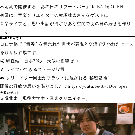
不定期で開催する「あの日のリブートバー」Re:BARがOPEN‼️
初回は、音楽クリエイターの赤塚壮太さんをゲストに
音楽ライブと、思い出話が混ざりあう空間であの日の続きを作り
ます！
Re:BARって？
コロナ禍で “青春” を奪われた世代が表現と交流で失われたピース
を取り戻す場です。
🚉 駅直結・徒歩30秒 天候の影響ゼロ
🎵 ライブができるステージ設置
👥 クリエイター同士がフラットに混ざれる“秘密基地”
開催の経緯や思いを喋りました：
https://youtu.be/XvSD6i_5jws
今回のゲスト
赤塚壮太（現役大学生・音楽クリエイター）