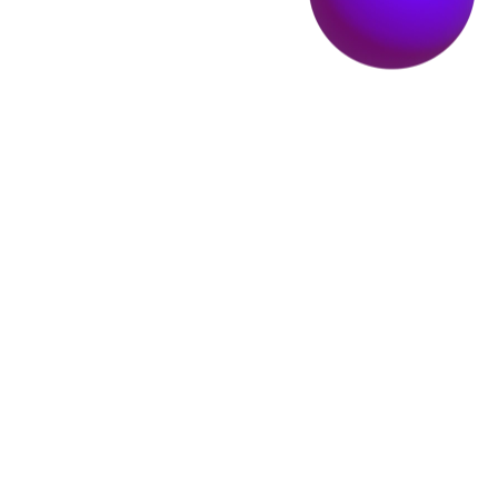
Events
ゲーム×アート
ア
ル
バ
イ
ト
ス
タ
ッ
集
：
404
ot Foundを
一
緒
り
上
げ
て
れ
る
仲
間
を
募
集
し
ま
す
合する新たな
フ
募
N
ベント！『エ
に
盛
く
！
Awakenin
July 31, 2026（Fri）
Thu）
リー記念「邪
〜
December 31,
2026（