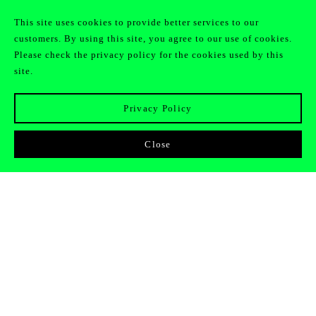
This site uses cookies to provide better services to our
customers. By using this site, you agree to our use of cookies.
JOIN
日本語
CLAN
Please check the privacy policy for the cookies used by this
site.
Privacy Policy
Close